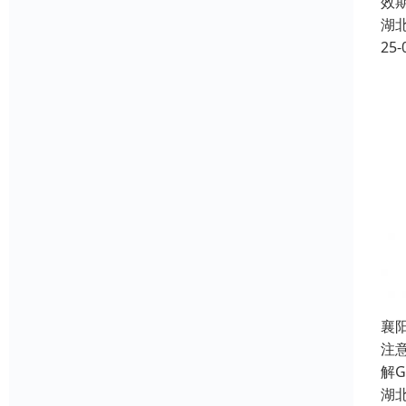
效
湖
25-
襄
注
解
湖