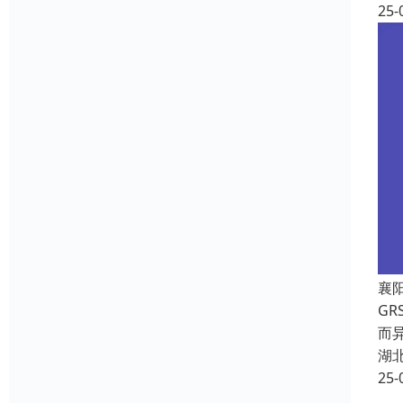
25-
襄
G
而异
湖
25-