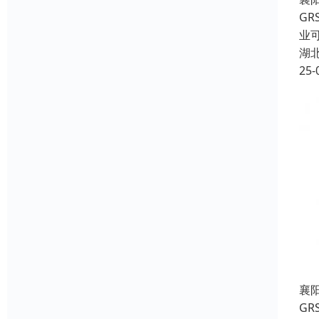
G
业
湖
25-
襄
G