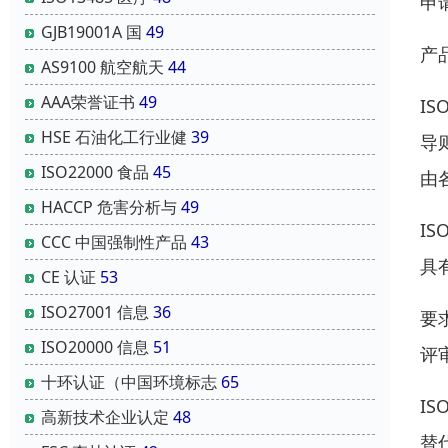
申
GJB19001A 国
49
产
AS9100 航空航天
44
AAA荣誉证书
49
I
HSE 石油化工行业健
39
导
ISO22000 食品
45
由
HACCP 危害分析与
49
I
CCC 中国强制性产品
43
具
CE 认证
53
ISO27001 信息
36
要
ISO20000 信息
51
评
十环认证（中国环境标志
65
IS
高新技术企业认定
48
替代