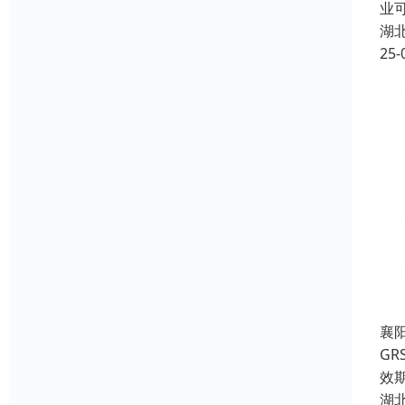
业
湖
25-
襄
G
效
湖