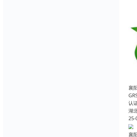
襄
G
认
湖
25-
襄