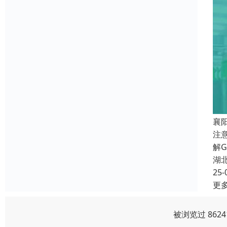
襄
注
解
湖
25-
更
被浏览过 862