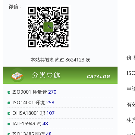
微信：
价
本站共被浏览过 8624123 次
IS
申
ISO9001 质量管
270
ISO14001 环境
258
有
OHSA18001 职
107
生
IATF16949 汽
48
ISO13485 医疗
48