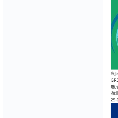
襄阳
G
选择
湖
25-