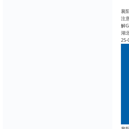
襄
注
解
湖
25-
襄